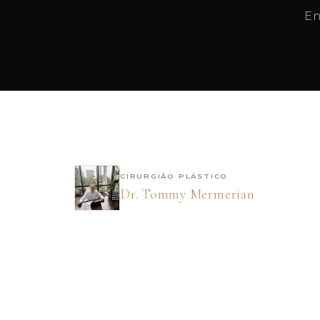
En
CIRURGIÃO PLÁSTICO
Dr. Tommy Mermerian