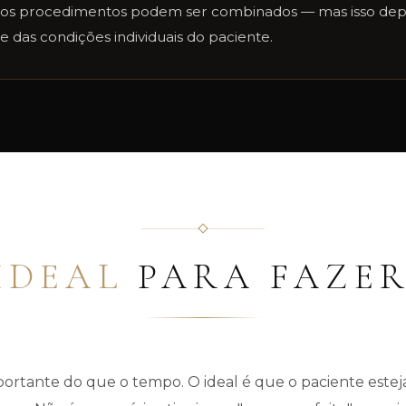
, os procedimentos podem ser combinados — mas isso de
e das condições individuais do paciente.
IDEAL
PARA FAZER
mportante do que o tempo. O ideal é que o paciente est