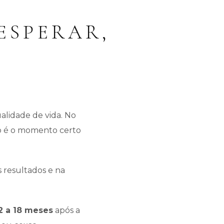
ESPERAR,
alidade de vida. No
o é o momento certo
s resultados e na
2 a 18 meses
após a