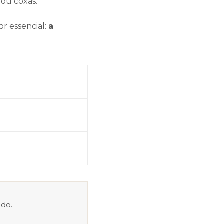
 ou coxas.
or essencial:
a
ido.