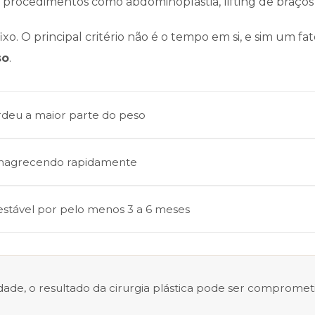
ar procedimentos como abdominoplastia, lifting de braços
ixo. O principal critério não é o tempo em si, e sim um fat
so
.
rdeu a maior parte do peso
emagrecendo rapidamente
stável por pelo menos 3 a 6 meses
dade, o resultado da cirurgia plástica pode ser compromet