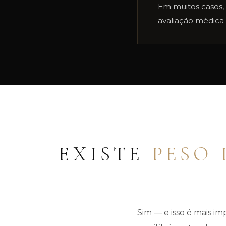
Em muitos casos
avaliação médica 
EXISTE
PESO 
Sim — e isso é mais i