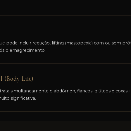
e pode incluir redução, lifting (mastopexia) com ou sem prót
ós o emagrecimento.
l (Body Lift)
rata simultaneamente o abdômen, flancos, glúteos e coxas, 
ito significativa.